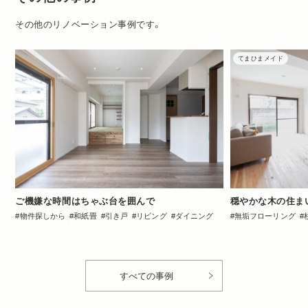
その他のリノベーション事例です。
てまひまメイド
ご機嫌な時間はちゃぶ台を囲んで
穏やかな木の住ま
物件探しから
和紙畳
引き戸
リビング
ダイニング
無垢フローリング
キッチン
洋室
小上がり
造作棚
収納・クローゼット
キッチン
洋室
収
間取図
2DK・2LDK
トイレ・バス
すべての事例