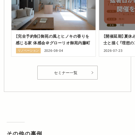
【完全予約制】御苑の風とヒノキの香りを
【開催延期】夏休
感じる家 体感会＠グローリオ御苑内藤町
士と描く「理想の
ショップ in 豊
リノベーション
2026-08-04
2026-07-23
セミナー一覧
その他の事例