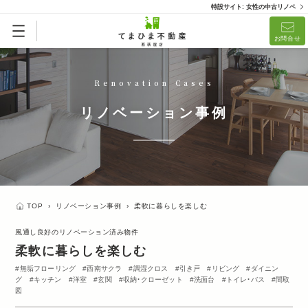
特設サイト: 女性の中古リノベ
お問合せ
Renovation Cases
リノベーション事例
TOP
›
リノベーション事例
›
柔軟に暮らしを楽しむ
風通し良好のリノベーション済み物件
柔軟に暮らしを楽しむ
無垢フローリング
西南サクラ
調湿クロス
引き戸
リビング
ダイニン
グ
キッチン
洋室
玄関
収納・クローゼット
洗面台
トイレ・バス
間取
図