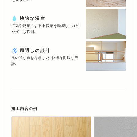
にやさしい。
快適な湿度
湿気や乾燥による不快感を軽減し。
カビ
やダニも抑制。
風通しの設計
風の通り道を考慮した、快適な間取り設
計。
施工内容の例