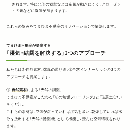
されます。特に北側の寝室などは空気が動きにくく、クローゼッ
トの裏などに湿気が溜まります。
これらの悩みをてまひま不動産のリノベーションで解決します。
てまひま不動産が提案する
「湿気・結露を解決する」3つのアプローチ
私たちは①自然素材、②風の通り道、③全窓インナーサッシの3つの
アプローチを提案します。
①
自然素材
による「天然の調湿」
てまひま不動産がこだわる「杉の無垢フローリング」と「珪藻土（けい
そうど）」。
これらの素材は、空気が湿っていれば湿気を吸い、乾燥していれば水
分を放出する「天然の除湿機」として機能し、澄んだ空気環境を作り
ます。