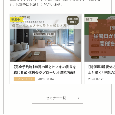
も。お気軽にお越しくださいませ。
【完全予約制】御苑の風とヒノキの香りを
【開催延期】夏休
感じる家 体感会＠グローリオ御苑内藤町
士と描く「理想の
ショップ in 豊
リノベーション
2026-08-04
2026-07-23
セミナー一覧