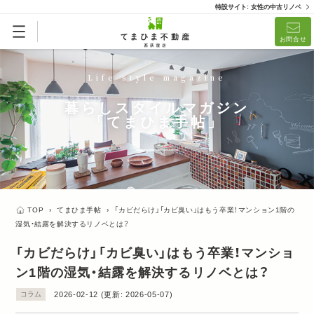
特設サイト: 女性の中古リノベ
お問合せ
Life style magazine
暮らしスタイルマガジン
「てまひま手帖」
TOP
›
てまひま手帖
›
「カビだらけ」「カビ臭い」はもう卒業！マンション1階の
湿気・結露を解決するリノベとは？
「カビだらけ」「カビ臭い」はもう卒業！マンショ
ン1階の湿気・結露を解決するリノベとは？
コラム
2026-02-12
(更新:
2026-05-07
)