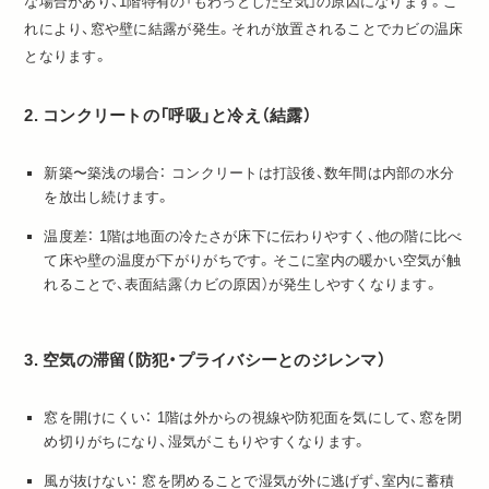
な場合があり、1階特有の「もわっとした空気」の原因になります。こ
れにより、窓や壁に結露が発生。それが放置されることでカビの温床
となります。
2. コンクリートの「呼吸」と冷え（結露）
新築〜築浅の場合：
コンクリートは打設後、数年間は内部の水分
を放出し続けます。
温度差：
1階は地面の冷たさが床下に伝わりやすく、他の階に比べ
て床や壁の温度が下がりがちです。そこに室内の暖かい空気が触
れることで、表面結露（カビの原因）が発生しやすくなります。
3. 空気の滞留（防犯・プライバシーとのジレンマ）
窓を開けにくい：
1階は外からの視線や防犯面を気にして、窓を閉
め切りがちになり、湿気がこもりやすくなります。
風が抜けない：
窓を閉めることで湿気が外に逃げず、室内に蓄積