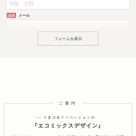
メール
フォームを表示
ご検討中の内容
中古購入とリノベーション
中古マンションの購入
中古戸建の購入
自宅のリノベーション
防音工事
その他
検討エリア
てまひま不動産を
何で知りましたか？
ご案内
店舗を見た
店頭看板
駅看板
ティッシュ/フリーマガジン
投函チラシ
WEB検索
Instagram
Facebook
てまひまリノベーションの
X
LINE
YouTube
SUUMO
SUUMO以外のポータルサイト
紹介
「エコミックスデザイン」
覚えていない
その他