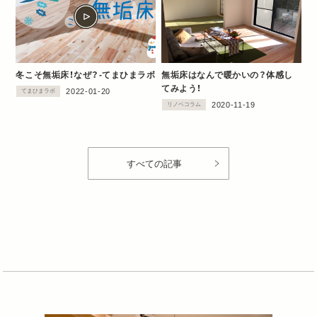
冬こそ無垢床！なぜ？‐てまひまラボ
無垢床はなんで暖かいの？体感し
てみよう！
2022-01-20
てまひまラボ
2020-11-19
リノベコラム
すべての記事