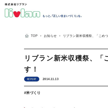
もっと、「正しい住まいづくり」を。
TOP
›
お知らせ
›
リブラン新米収穫祭、「こめつ
リブラン新米収穫祭、「こ
す！
2014.11.13
REPORT
#米づくり