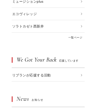
ミュージションplus
エコヴィレッジ
ソラトカゼト西新井
一覧ページ
We Got Your Back
応援しています
リブランが応援する活動
News
お知らせ