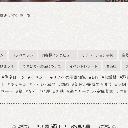
"風通し"の記事一覧
ラム
リノベコラム
お客様インタビュー
リノベーション事例
自
まひまラボ
てまひま不動産について
イベントレポート
西荻窪
住宅ローン
イベント
リノベの基礎知識
DIY
無垢材
湿
フト
キッチン
トイレ・風呂
動画
部屋が完成するまで
収納
宅ワーク
壁
女性
料理
断熱
緑のカーテン・家庭菜園
防音
"#風通し" の記事