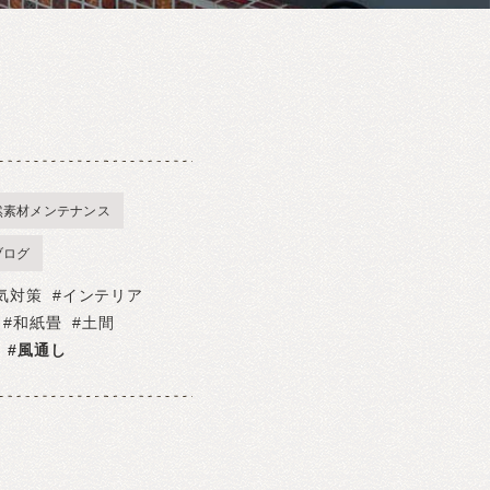
然素材メンテナンス
ブログ
気対策
インテリア
和紙畳
土間
風通し