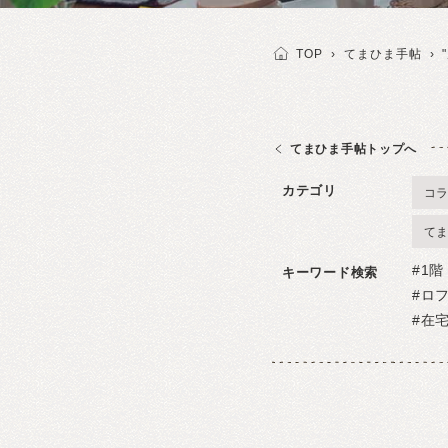
TOP
›
てまひま手帖
›
てまひま手帖トップへ
カテゴリ
コ
て
1階
キーワード検索
ロ
在