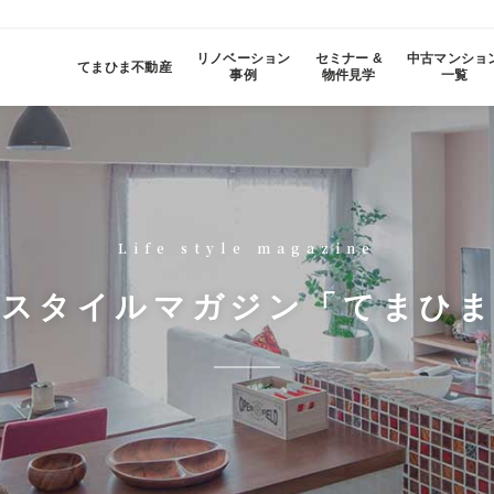
リノベーション
セミナー &
中古マンショ
てまひま不動産
事例
物件見学
一覧
Life style magazine
しスタイルマガジン
「てまひま