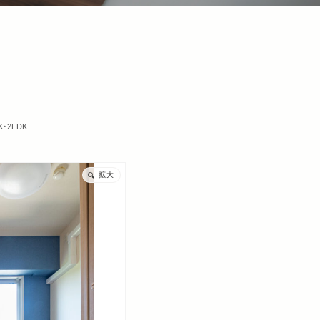
K・2LDK
拡大