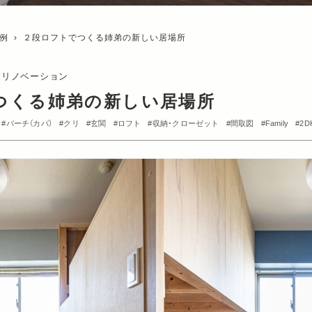
例
›
２段ロフトでつくる姉弟の新しい居場所
るリノベーション
つくる姉弟の新しい居場所
バーチ（カバ）
クリ
玄関
ロフト
収納・クローゼット
間取図
Family
2D