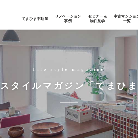
リノベーション
セミナー &
中古マンショ
てまひま不動産
事例
物件見学
一覧
Life style magazine
しスタイルマガジン
「てまひま