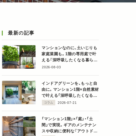
最新の記事
マンションなのに、土いじりも
家庭菜園も。1階の専用庭で叶
える『深呼吸したくなる暮ら
し』
2026-08-03
インドアグリーンを、もっと自
由に。マンション1階×自然素材
で叶える「深呼吸したくなるグ
リーンのある暮らし」
コラム
2026-07-21
「マンション1階」×「庭」・「土
間」で実現。ギアのメンテナン
スや収納に便利な『アウトドア