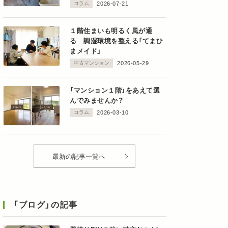
と暮らす家』
コラム
2026-07-21
１階住まいも明るく風が通
る 調湿環境を整える「てまひ
まメイド」
中古マンション
2026-05-29
「マンション１階」をあえて選
んでみませんか？
コラム
2026-03-10
最新の記事一覧へ
「ブログ」の記事