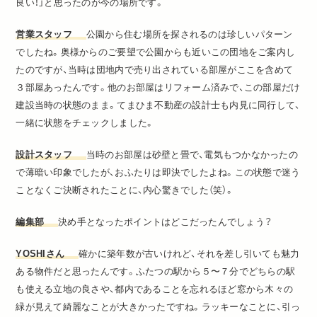
良い！」と思ったのが今の場所です。
営業スタッフ
公園から住む場所を探されるのは珍しいパターン
でしたね。奥様からのご要望で公園からも近いこの団地をご案内し
たのですが、当時は団地内で売り出されている部屋がここを含めて
３部屋あったんです。他のお部屋はリフォーム済みで、この部屋だけ
建設当時の状態のまま。てまひま不動産の設計士も内見に同行して、
一緒に状態をチェックしました。
設計スタッフ
当時のお部屋は砂壁と畳で、電気もつかなかったの
で薄暗い印象でしたが、おふたりは即決でしたよね。この状態で迷う
ことなくご決断されたことに、内心驚きでした（笑）。
編集部
決め手となったポイントはどこだったんでしょう？
YOSHIさん
確かに築年数が古いけれど、それを差し引いても魅力
ある物件だと思ったんです。ふたつの駅から５〜７分でどちらの駅
も使える立地の良さや、都内であることを忘れるほど窓から木々の
緑が見えて綺麗なことが大きかったですね。ラッキーなことに、引っ