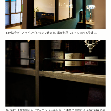
Bar（防音室） とリビングをつなぐ通気窓。風が部屋じゅうを流れる設計に。
造作棚には落下防止用にアイアンバーを設置。ご夫妻で空間に合う色に棚を塗装