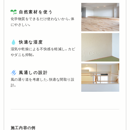
個人情報保護方針
に同意します。
自然素材を使う
化学物質をできるだけ使わないから、体
にやさしい。
快適な湿度
湿気や乾燥による不快感を軽減し。
カビ
やダニも抑制。
風通しの設計
風の通り道を考慮した、快適な間取り設
計。
施工内容の例