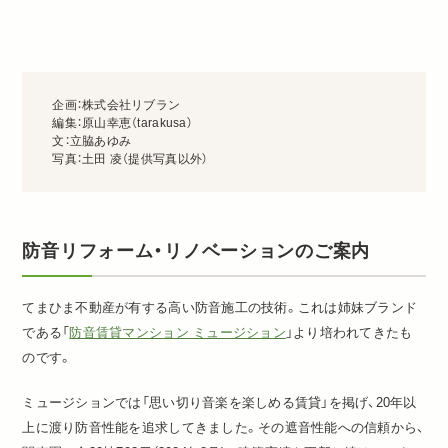
企画：株式会社リブラン
編集：原⼭幸恵（tarakusa）
⽂：立脇あゆみ
写真：土田 凌（提供写真以外）
防音リフォーム・リノベーションのご案内
てまひま不動産が有する高い防音施工の技術。これは姉妹ブランド
である「
防音賃貸マンション ミュージション
」より培われてきたも
のです。
ミュージションでは「思い切り音楽を楽しめる賃貸」を掲げ、20年以
上に渡り防音性能を追求してきました。その遮音性能への信頼から、