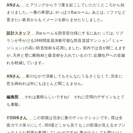
ANさん
ヒアリングからラフ案を起こしていただくところから始
まりました。一番の希望は、やっぱりBarルーム。あとは、ソファなど
置きたい家具からもイメージを膨らませたりしました。
設計スタッフ
Barルームを防音室仕様にするにあたっては、リブ
ランが手がける24時間楽器演奏可能な防音賃貸マンション「ミュー
ジション」の高い防音技術を応用しました。室内では音が聞こえます
が、天井と壁に断熱材と吸音材を入れているので、近隣住戸への音漏
れを軽減しています。
ANさん
家のなかで演奏してもそんなにうるさくなくて、完全に
窓を締めれば外にもほとんど聞こえません。
編集部
それは素晴らしいですね！ それに空間のデザインもとて
も素敵。
YOSHIさん
この部屋は完全に妻のディレクションです。僕は全
面ガラス張りにして、360度どこから見てもこの部屋が見えるオブジ
ェのような部屋を希望していたのですが、妻がどうしても壁はつく