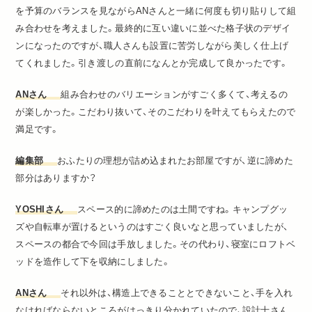
を予算のバランスを見ながらANさんと一緒に何度も切り貼りして組
み合わせを考えました。最終的に互い違いに並べた格子状のデザイ
ンになったのですが、職人さんも設置に苦労しながら美しく仕上げ
てくれました。引き渡しの直前になんとか完成して良かったです。
ANさん
組み合わせのバリエーションがすごく多くて、考えるの
が楽しかった。こだわり抜いて、そのこだわりを叶えてもらえたので
満足です。
編集部
おふたりの理想が詰め込まれたお部屋ですが、逆に諦めた
部分はありますか？
YOSHIさん
スペース的に諦めたのは土間ですね。キャンプグッ
ズや自転車が置けるというのはすごく良いなと思っていましたが、
スペースの都合で今回は手放しました。その代わり、寝室にロフトベ
ッドを造作して下を収納にしました。
ANさん
それ以外は、構造上できることとできないこと、手を入れ
なければならないところがはっきり分かれていたので、設計士さん