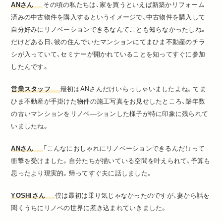
ANさん
その頃の私たちは、家を買うといえば新築かリフォーム
済みの中古物件を購入するというイメージで、中古物件を購入して
自分好みにリノベーションできるなんてことも知らなかったしね。
だけどある日、彼の住んでいたマンションにてまひま不動産のチラ
シが入っていて、セミナーが開かれていることを知ってすぐに参加
したんです。
営業スタッフ
最初はANさんだけいらっしゃいましたよね。てま
ひま不動産が手掛けた物件の施工写真をお見せしたところ、築年数
の古いマンションをリノベ―ションした様子が特に印象に残られて
いましたね。
ANさん
「こんなにおしゃれにリノベーションできるんだ！」って
衝撃を受けました。自分たちが描いている空間を叶えられて、予算も
思ったより現実的。帰ってすぐ夫に話しました。
YOSHIさん
僕は最初は乗り気じゃなかったのですが、妻から話を
聞くうちにリノベの世界に惹き込まれていきました。