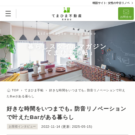
特設サイト: 女性の中古リノベ
お問合せ
Life style magazine
暮らしスタイルマガジン
「てまひま手帖」
TOP
›
てまひま手帖
›
好きな時間をいつまでも。防音リノベーションで叶え
たBarがある暮らし
好きな時間をいつまでも。防音リノベーション
で叶えたBarがある暮らし
お客様インタビュー
2022-11-14
(更新:
2025-05-15
)