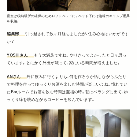
寝室は収納場所の確保のためロフトベッドに。ベッド下には趣味のキャンプ用具
を収納。
編集部
引っ越されて数ヶ月経ちましたが、住み心地はいかがです
か？
YOSHIさん
もう大満足ですね。やりきってよかったと日々思っ
ています。とにかく外出が減って、家にいる時間が増えました。
ANさん
外に飲みに行くよりも、何を作ろうか話しながらふたり
で料理を作ってゆっくりお酒を楽しむ時間が楽しいよね。憧れてい
たBarルームでお酒を飲む時間は至福の時。朝はベランダに出て、ゆ
っくり緑を眺めながらコーヒーを飲んでいます。