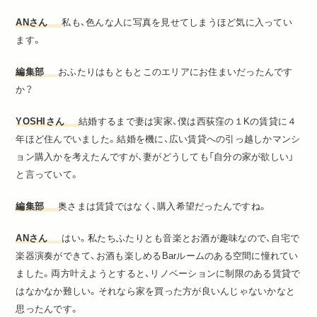
ANさん
私も、色んな人に写真を見せてしまうほど気に入ってい
ます。
編集部
おふたりはもともとこのエリアにお住まいだったんです
か？
YOSHIさん
結婚するまで妻は実家、僕は西荻窪の１Kの賃貸に４
年ほど住んでいました。結婚を機に、広い賃貸への引っ越しかマンシ
ョン購入かを考えたんですが、妻がどうしても「自分の家が欲しい」
と言っていて。
編集部
奥さまは賃貸ではなく、購入希望だったんですね。
ANさん
はい。私たちふたりとも音楽とお酒が趣味なので、自宅で
楽器演奏ができて、お酒も楽しめるBarルームのある空間に憧れてい
ました。両方叶えようとすると、リノベーションに制限のある賃貸で
はなかなか難しい。それなら家を買った方が良いんじゃないかなと
思ったんです。