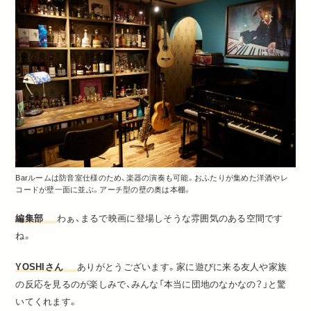
Barルームは防音室仕様のため、楽器の演奏も可能。おふたりが集めた洋酒やレ
コードが壁一面に並ぶ。アーチ型の壁の奥は本棚。
編集部
わぁ、まるで映画に登場しそうな雰囲気のある空間です
ね。
YOSHIさん
ありがとうございます。家に遊びに来る友人や家族
の反応を見るのが楽しみで、みんな「本当に団地のなかなの？」と驚
いてくれます。