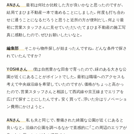
ANさん
最初は何社か比較した方が良いかなと思ったのですが、
結局てまひま不動産一本で進めることにしました。何度も打ち合わ
せに通うことになるだろうと思うと近所の方が便利だし、何より最
初に営業スタッフさんに見せていただいたてまひま不動産の施工写
真に感動したので、ぜひお願いしたいなと。
編集部
そこから物件探しが始まったんですね。どんな条件で探さ
れていたんですか？
YOSHIさん
僕は自然豊かな田舎で育ったので、緑のある大きな公
園が近くにあることがポイントでした。最初は職場へのアクセスも
考えて中央線沿線を希望していたのですが、価格がちょっと高かっ
たので、営業スタッフさんと相談して西武線や京王線までエリアを
広げて探すことにしたんです。安く買って、浮いた分はリノベーショ
ン費用にかけようと。
ANさん
私も夫と同じで、整備された綺麗な公園が近くにあると
良いなと。沿線の公園を調べるなかで直感的に「この周辺のエリアが