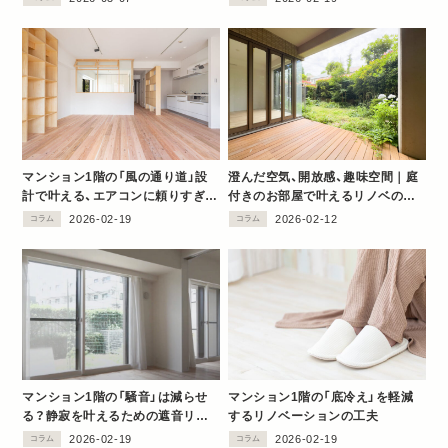
マンション1階の「風の通り道」設
澄んだ空気、開放感、趣味空間｜庭
計で叶える、エアコンに頼りすぎな
付きのお部屋で叶えるリノベの秘
い夏
訣
2026-02-19
2026-02-12
コラム
コラム
マンション1階の「騒音」は減らせ
マンション1階の「底冷え」を軽減
る？静寂を叶えるための遮音リノ
するリノベーションの工夫
ベ
2026-02-19
2026-02-19
コラム
コラム