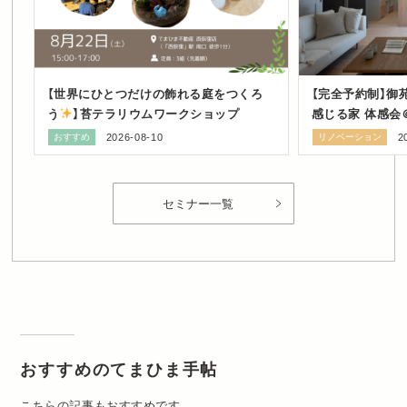
【世界にひとつだけの飾れる庭をつくろ
【完全予約制】御
う
】苔テラリウムワークショップ
感じる家 体感会
おすすめ
2026-08-10
リノベーション
2
セミナー一覧
おすすめのてまひま手帖
こちらの記事もおすすめです。