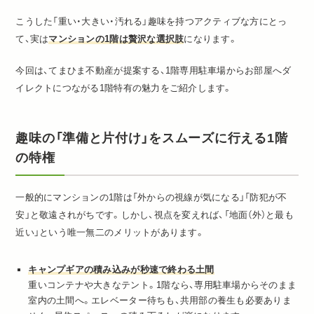
こうした「重い・大きい・汚れる」趣味を持つアクティブな方にとっ
て、実は
マンションの1階は贅沢な選択肢
になります。
今回は、てまひま不動産が提案する、1階専用駐車場からお部屋へダ
イレクトにつながる1階特有の魅力をご紹介します。
趣味の「準備と片付け」をスムーズに行える1階
の特権
一般的にマンションの1階は「外からの視線が気になる」「防犯が不
安」と敬遠されがちです。しかし、視点を変えれば、
「地面（外）と最も
近い」という唯一無二のメリット
があります。
キャンプギアの積み込みが秒速で終わる土間
重いコンテナや大きなテント。1階なら、専用駐車場からそのまま
室内の土間へ。エレベーター待ちも、共用部の養生も必要ありま