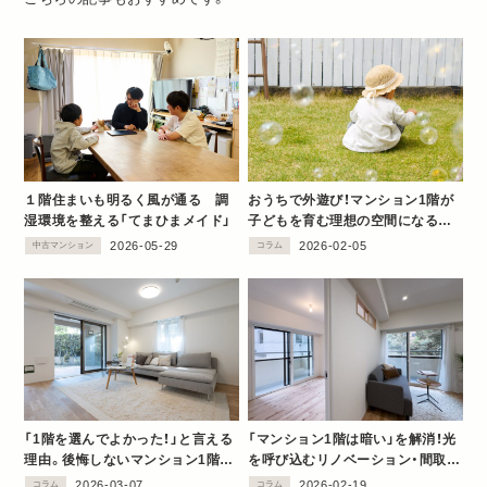
１階住まいも明るく風が通る 調
おうちで外遊び！マンション1階が
湿環境を整える「てまひまメイド」
子どもを育む理想の空間になる理
由
2026-05-29
2026-02-05
中古マンション
コラム
「1階を選んでよかった！」と言える
「マンション1階は暗い」を解消！光
理由。後悔しないマンション1階暮
を呼び込むリノベーション・間取り
らしを叶えるリノベーション
の工夫
2026-03-07
2026-02-19
コラム
コラム