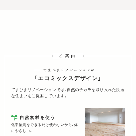
ご検討中の内容
中古購入とリノベーション
中古マンションの購入
中古戸建の購入
自宅のリノベーション
防音工事
その他
検討エリア
てまひま不動産を
何で知りましたか？
ご案内
店舗を見た
店頭看板
駅看板
ティッシュ/フリーマガジン
投函チラシ
WEB検索
Instagram
Facebook
てまひまリノベーションの
X
LINE
YouTube
SUUMO
SUUMO以外のポータルサイト
紹介
「エコミックスデザイン」
覚えていない
その他
てまひまリノベーションでは、自然のチカラを取り入れた快適
な住まいをご提案しています。
個人情報保護方針
に同意します。
自然素材を使う
化学物質をできるだけ使わないから、体
にやさしい。