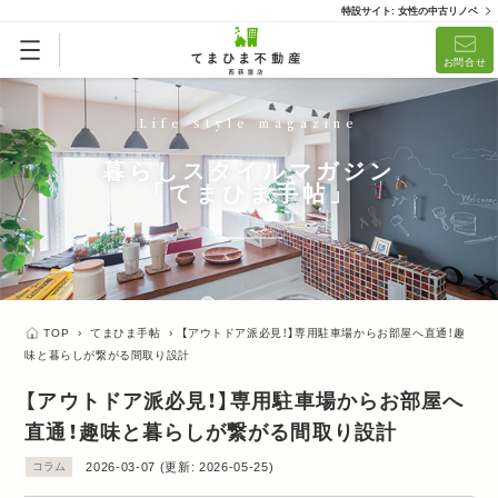
特設サイト: 女性の中古リノベ
お問合せ
Life style magazine
暮らしスタイルマガジン
「てまひま手帖」
TOP
›
てまひま手帖
›
【アウトドア派必見！】専用駐車場からお部屋へ直通！趣
味と暮らしが繋がる間取り設計
【アウトドア派必見！】専用駐車場からお部屋へ
直通！趣味と暮らしが繋がる間取り設計
コラム
2026-03-07
(更新:
2026-05-25
)