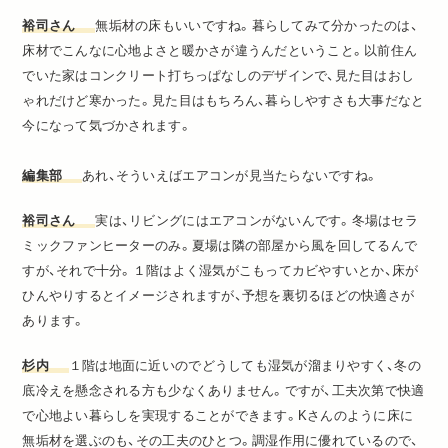
裕司さん
無垢材の床もいいですね。暮らしてみて分かったのは、
床材でこんなに心地よさと暖かさが違うんだということ。以前住ん
でいた家はコンクリート打ちっぱなしのデザインで、見た目はおし
ゃれだけど寒かった。見た目はもちろん、暮らしやすさも大事だなと
今になって気づかされます。
編集部
あれ、そういえばエアコンが見当たらないですね。
裕司さん
実は、リビングにはエアコンがないんです。冬場はセラ
ミックファンヒーターのみ。夏場は隣の部屋から風を回してるんで
すが、それで十分。
１階は
よく
湿気がこもってカビやすいとか、床が
ひんやりするとイメージ
されますが
、予想を裏切るほどの快適さが
あります。
杉内
１階は地面に近いのでどうしても湿気が溜まりやすく、冬の
底冷えを懸念される方も少なくありません。ですが、工夫次第で快適
で心地よい暮らしを実現することができます。Kさんのように床に
無垢材を選ぶのも、その工夫のひとつ。調湿作用に優れているので、