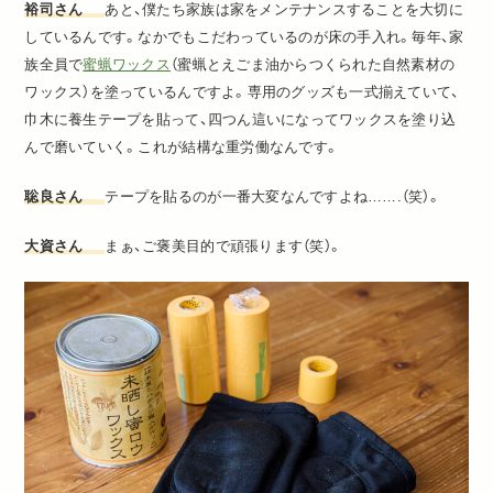
裕司さん
あと、僕たち家族は家をメンテナンスすることを大切に
しているんです。なかでもこだわっているのが床の手入れ。毎年、家
族全員で
蜜蝋ワックス
（蜜蝋とえごま油からつくられた自然素材の
ワックス）を塗っているんですよ。専用のグッズも一式揃えていて、
巾木に養生テープを貼って、四つん這いになってワックスを塗り込
んで磨いていく。これが結構な重労働なんです。
聡良さん
テープを貼るのが一番大変なんですよね…….
（笑）
。
大資さん
まぁ、ご褒美目的で頑張ります（笑）。