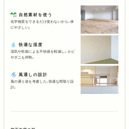
個人情報保護方針
に同意します。
自然素材を使う
化学物質をできるだけ使わないから、体
にやさしい。
快適な湿度
湿気や乾燥による不快感を軽減し。
カビ
やダニも抑制。
風通しの設計
風の通り道を考慮した、快適な間取り設
計。