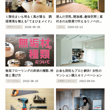
１階住まいも明るく風が通る 調
澄んだ空気、開放感、趣味空間｜庭
湿環境を整える「てまひまメイド」
付きのお部屋で叶えるリノベの秘
訣
2026-05-29
2026-02-12
中古マンション
コラム
無垢フローリングの床材の種類、特
お金も防犯もプロと解決！ 女性の
徴と選び方
マンション購入＆リノベーション
2022-06-10
2022-08-04
リノベコラム
お客様インタビュー