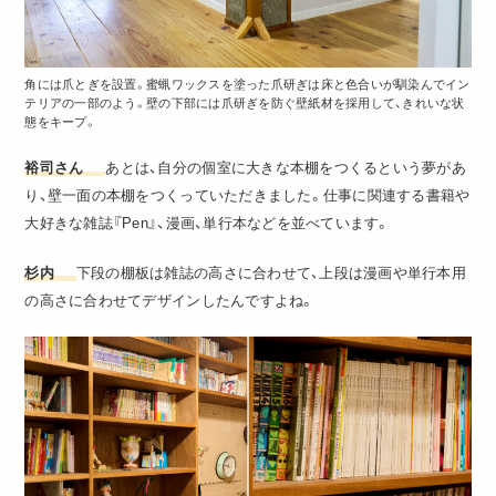
角には爪とぎを設置。蜜蝋ワックスを塗った爪研ぎは床と色合いが馴染んでイン
テリアの一部のよう。壁の下部には爪研ぎを防ぐ壁紙材を採用して、きれいな状
態をキープ。
裕司さん
あとは、自分の個室に大きな本棚をつくるという夢があ
り、壁一面の本棚をつくっていただきました。仕事に関連する書籍や
大好きな雑誌『Pen』、漫画、単行本などを並べています。
杉内
下段の棚板は雑誌の高さに合わせて、上段は漫画や単行本用
の高さに合わせてデザインしたんですよね。