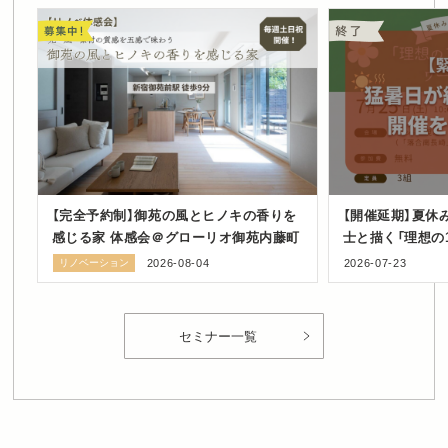
【完全予約制】御苑の風とヒノキの香りを
【開催延期】夏休
感じる家 体感会＠グローリオ御苑内藤町
士と描く「理想の
ショップ in 豊
リノベーション
2026-08-04
2026-07-23
セミナー一覧