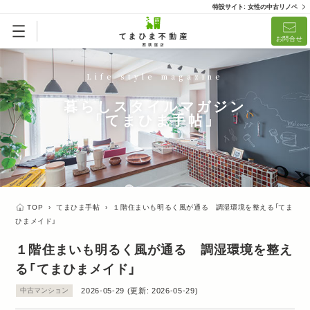
特設サイト: 女性の中古リノベ
お問合せ
Life style magazine
暮らしスタイルマガジン
「てまひま手帖」
TOP
›
てまひま手帖
›
１階住まいも明るく風が通る 調湿環境を整える「てま
ひまメイド」
１階住まいも明るく風が通る 調湿環境を整え
る「てまひまメイド」
中古マンション
2026-05-29
(更新:
2026-05-29
)