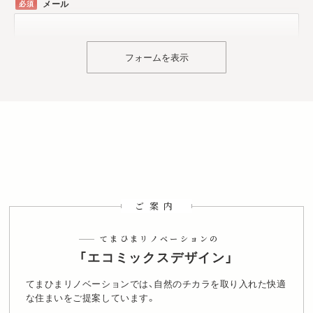
メール
フォームを表示
ご検討中の内容
中古購入とリノベーション
中古マンションの購入
中古戸建の購入
自宅のリノベーション
防音工事
その他
検討エリア
てまひま不動産を
何で知りましたか？
ご案内
店舗を見た
店頭看板
駅看板
ティッシュ/フリーマガジン
投函チラシ
WEB検索
Instagram
Facebook
てまひまリノベーションの
X
LINE
YouTube
SUUMO
SUUMO以外のポータルサイト
紹介
「エコミックスデザイン」
覚えていない
その他
てまひまリノベーションでは、自然のチカラを取り入れた快適
な住まいをご提案しています。