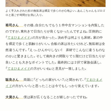
よく手入れされた杉の無垢床は裸足で歩くのが心地よい。あんこちゃんもゴロゴ
ロと過ごす時間がお気に入り。
裕司さん
その後、自分たちでもう１件中古マンションを内覧した
のですが、東向きで日当たりが良くなかったんですよね。圧倒的に
「
てまひまメイド
」の方が良かった。決め手は何よりも床材。家の中
を裸足で歩くと肌触りがいい。合板の床は冷たいけれど、無垢材は全
然違うんです。「えっ、ひんやりしない！ 床材でこんなに違うものな
のか」と驚きました。そして南向きの間取りで１階だけど日当たりが
良いことも大きなポイントでした。最終的には２択で家族会議し、
「
てまひまメイド
の方がいいね」と意見が一致しました。
聡良さん
両親に「どっちの家がいい？」と聞かれて、「
てまひまメ
イド
の方がいい！」と思ったことは今でもしっかり覚えています。
大資さん
僕は家が広くなることが嬉しかったですね。