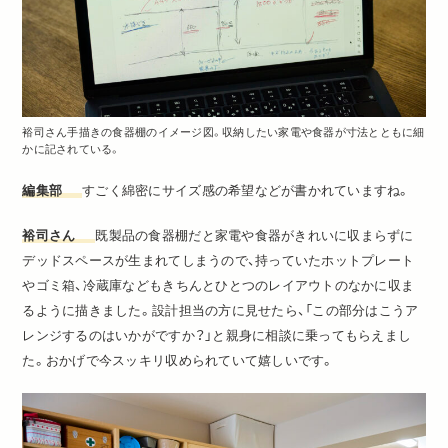
裕司さん手描きの食器棚のイメージ図。収納したい家電や食器が寸法とともに細
かに記されている。
編集部
すごく綿密にサイズ感の希望などが書かれていますね。
裕司さん
既製品の食器棚だと家電や食器がきれいに収まらずに
デッドスペースが生まれてしまうので、持っていたホットプレート
やゴミ箱、冷蔵庫などもきちんとひとつのレイアウトのなかに収ま
るように描きました。設計担当の方に見せたら、「この部分はこうア
レンジするのはいかがですか？」と親身に相談に乗ってもらえまし
た。おかげで今スッキリ収められていて嬉しいです。