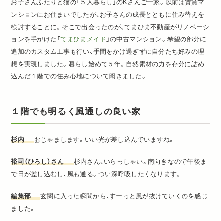
お子さんふたりと猫の「５人暮らし」のKさんご一家。以前は賃貸マ
ンションにお住まいでしたが、お子さんの成長とともに住み替えを
検討することに。そこで出会ったのが、てまひま不動産がリノベーシ
ョンを手がけた「
てまひまメイド
」の中古マンション。希望の部分に
追加のカスタム工事も行い、手間をかけ過ぎずに自分たち好みの理
想を実現しました。暮らし始めて５年。自然素材の力を存分に詰め
込んだ１階での住み心地について聞きました。
１階でも明るく風通しの良い家
杉内
おじゃまします。いい光が差し込んでいますね。
裕司（ひろし）さん
杉内さん、いらっしゃい。南向きなので午後ま
で日が差し込むし、風も通る。つい深呼吸したくなります。
編集部
玄関に入った瞬間から、すーっと風が抜けていくのを感じ
ました。