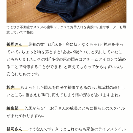
てまひま不動産オススメの蜜蝋ワックスでお手入れを実践中。膝サポーターも用
意していて本格的。
裕司さん
最初の数年は「床を丁寧に扱わなくちゃ」と神経を使っ
ていて。ちょっと物を落とすと「ああ、傷がつく」と気にしていたこ
ともありました。その後「多少の床の凹みはスチームアイロンで温め
ることで補修することができる」と教えてもらってからはずいぶん
安心したものです。
杉内
ちょっとした凹みを自分で補修できるのも、無垢材の頼もし
いところ。傷さえも”味”に変えてしまう懐の深さがありますよね。
編集部
入居から５年、お子さんの成長とともに暮らしのスタイル
がまた変わりますね。
裕司さん
そうなんです。きっとこれからも家族のライフスタイル