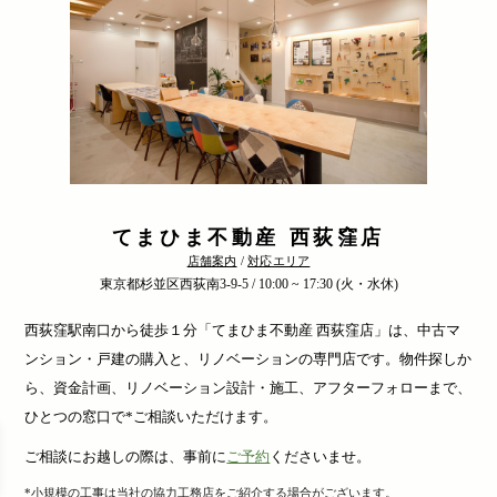
てまひま不動産 西荻窪店
店舗案内
/
対応エリア
東京都杉並区西荻南3-9-5 / 10:00 ~ 17:30 (火・水休)
西荻窪駅南口から徒歩１分「てまひま不動産 西荻窪店」は、中古マ
ンション・戸建の購入と、リノベーションの専門店です。物件探しか
ら、資金計画、リノベーション設計・施工、アフターフォローまで、
ひとつの窓口で*ご相談いただけます。
ご相談にお越しの際は、事前に
ご予約
くださいませ。
*小規模の工事は当社の協力工務店をご紹介する場合がございます。