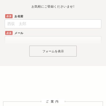
お気軽にご登録くださいませ！
お名前
メール
フォームを表示
ご検討中の内容
中古購入とリノベーション
中古マンションの購入
中古戸建の購入
自宅のリノベーション
防音工事
その他
検討エリア
てまひま不動産を
何で知りましたか？
ご案内
店舗を見た
店頭看板
駅看板