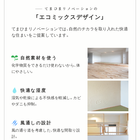
ティッシュ/フリーマガジン
投函チラシ
WEB検索
Instagram
Facebook
てまひまリノベーションの
X
LINE
YouTube
SUUMO
SUUMO以外のポータルサイト
紹介
「エコミックスデザイン」
覚えていない
その他
てまひまリノベーションでは、自然のチカラを取り入れた快適
な住まいをご提案しています。
個人情報保護方針
に同意します。
自然素材を使う
化学物質をできるだけ使わないから、体
にやさしい。
快適な湿度
湿気や乾燥による不快感を軽減し。
カビ
やダニも抑制。
風通しの設計
風の通り道を考慮した、快適な間取り設
計。