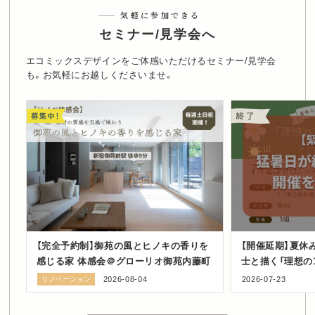
気軽に参加できる
セミナー/見学会へ
エコミックスデザインをご体感いただけるセミナー/見学会
も。お気軽にお越しくださいませ。
【完全予約制】御苑の風とヒノキの香りを
【開催延期】夏休
感じる家 体感会＠グローリオ御苑内藤町
士と描く「理想の
ショップ in 豊
リノベーション
2026-08-04
2026-07-23