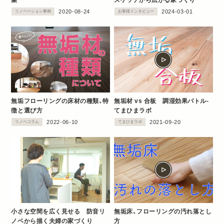
集
スケッチから広がる家づくり
2020-08-24
2024-03-01
リノベーション事例
お客様インタビュー
無垢フローリングの床材の種類、特
無垢材 vs 合板 調湿効果バトル‐
徴と選び方
てまひまラボ
2022-06-10
2021-09-20
リノベコラム
てまひまラボ
小さな空間を広く見せる 防音リ
無垢床、フローリングの汚れ落とし
ノベから描く夫婦の家づくり
方