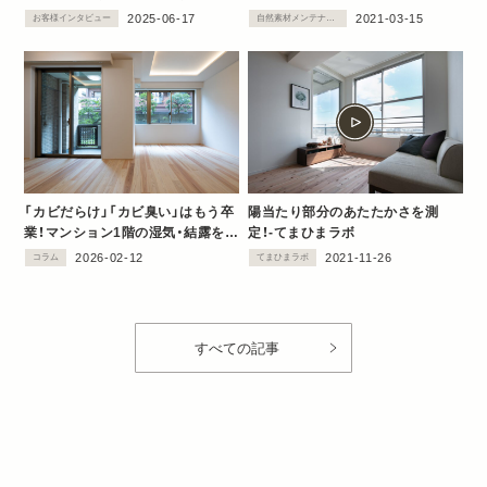
2025-06-17
2021-03-15
お客様インタビュー
自然素材メンテナンス
「カビだらけ」「カビ臭い」はもう卒
陽当たり部分のあたたかさを測
業！マンション1階の湿気・結露を解
定！‐てまひまラボ
決するリノベとは？
2026-02-12
2021-11-26
コラム
てまひまラボ
すべての記事