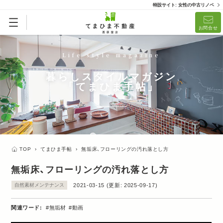
特設サイト: 女性の中古リノベ
お問合せ
Life style magazine
暮らしスタイルマガジン
「てまひま手帖」
TOP
›
てまひま手帖
›
無垢床、フローリングの汚れ落とし方
無垢床、フローリングの汚れ落とし方
自然素材メンテナンス
2021-03-15
(更新:
2025-09-17
)
関連ワード:
無垢材
動画